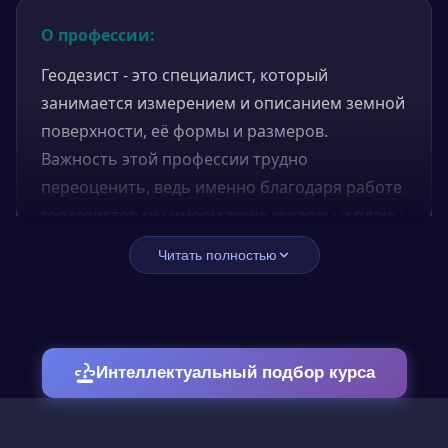
О профессии:
Геодезист - это специалист, который
занимается измерением и описанием земной
поверхности, её формы и размеров.
Важность этой профессии трудно
переоценить, ведь именно благодаря работе
геодезистов мы имеем точные карты и планы
местности, которые используются в самых
Читать полностью
разных сферах деятельности - от архитектуры
и строительства до геологии и сельского
хозяйства.
Чем занимается:
Интеллектуальный подбор курса
Одной из главных задач геодезиста является
создание точных карт и планов местности,