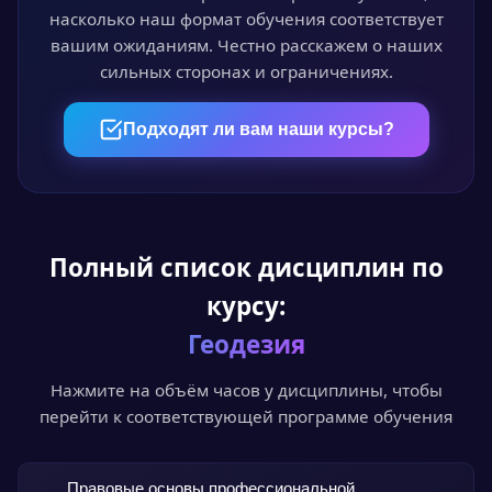
насколько наш формат обучения соответствует
вашим ожиданиям. Честно расскажем о наших
сильных сторонах и ограничениях.
04
Пройдите аттестацию
Подходят ли вам наши курсы?
Итоговый онлайн-тест или выпускная
квалификационная работа — на выбор.
Полный список дисциплин по
05
курсу:
Получите документ
Геодезия
Диплом или удостоверение установленного
образца с доставкой по всей России.
Нажмите на объём часов у дисциплины, чтобы
перейти к соответствующей программе обучения
Правовые основы профессиональной