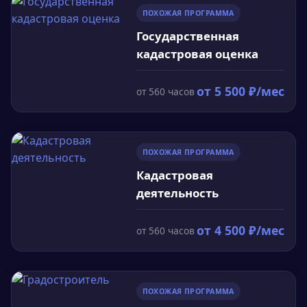
включая строительство, картографию и навигацию.
координат точек на поверхности Земли, а также
как изучение формы и размеров Земли, ее
ПОХОЖАЯ ПРОГРАММА
форму и размеры Земли. Ключевые темы включают
гравитационного поля и движения.
Государственная
топографию, геодезическую астрономию,
кадастровая оценка
геодезическую картографию и современные
геодезические технологии.
от
5 500
₽/мес
от
560
часов
ПОХОЖАЯ ПРОГРАММА
Кадастровая
деятельность
от
4 500
₽/мес
от
560
часов
ПОХОЖАЯ ПРОГРАММА