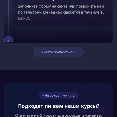
Заполните форму на сайте или позвоните нам
по телефону. Менеджер свяжется в течение 15
минут.
02
Заключите договор
Читать полностью
Подпишите договор онлайн. Оплатите сразу со
скидкой 15% или оформите рассрочку без
переплат.
03
⚡ Не более 1 минуты
Обучайтесь онлайн
Подходят ли вам наши курсы?
Проходите курс в личном кабинете в удобное
время. Лекции, видео и тесты доступны 24/7.
Ответьте на 5 коротких вопросов и узнайте,