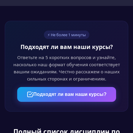
переплат.
03
⚡ Не более 1 минуты
Обучайтесь онлайн
Подходят ли вам наши курсы?
Проходите курс в личном кабинете в удобное
время. Лекции, видео и тесты доступны 24/7.
Ответьте на 5 коротких вопросов и узнайте,
насколько наш формат обучения соответствует
вашим ожиданиям. Честно расскажем о наших
сильных сторонах и ограничениях.
04
Пройдите аттестацию
Подходят ли вам наши курсы?
Итоговый онлайн-тест или выпускная
квалификационная работа — на выбор.
Полный список дисциплин по