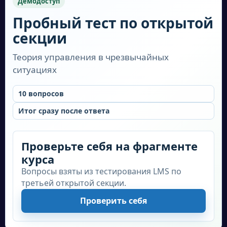
Демодоступ
оперативное реагирование на чрезвычайные
Пробный тест по открытой
ситуации, спасение и эвакуацию людей из
секции
опасных зон, оказание первой помощи и
медицинской помощи пострадавшим,
Теория управления в чрезвычайных
предупреждение и ликвидацию последствий
ситуациях
чрезвычайных ситуаций. В зависимости от
10
вопросов
специализации, спасатели могут также
заниматься ликвидацией пожаров,
Итог сразу после ответа
оказанием первой медицинской помощи,
организацией эвакуации населения и
Проверьте себя на фрагменте
другими задачами.
курса
Вопросы взяты из тестирования LMS по
Востребованность в настоящее время:
третьей открытой секции.
Спасатели всегда востребованы. Ведь к
Проверить себя
сожалению, чрезвычайные ситуации
происходят постоянно и в любом месте.