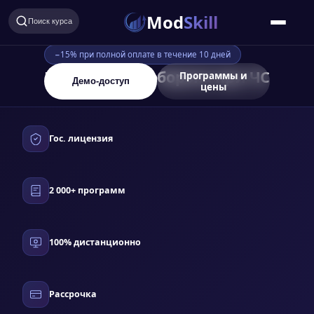
Mod
Skill
Поиск курса
−15% при полной оплате в течение 10 дней
Гражданская оборона при ЧС
Программы и
Демо-доступ
цены
Гос. лицензия
2 000+ программ
100% дистанционно
Рассрочка