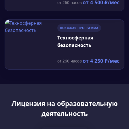
общественным мнением. Теоретические занятия
от
4 500
₽/мес
от
260
часов
ситуаций.
направлены на формирование навыков
оперативного и грамотного взаимодействия с
различными аудиториями в кризисных ситуациях.
ПОХОЖАЯ ПРОГРАММА
Техносферная
безопасность
от
4 250
₽/мес
от
260
часов
Лицензия на образовательную
деятельность