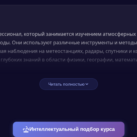
ессионал, который занимается изучением атмосферных
оды. Они используют различные инструменты и методы 
чая наблюдения на метеостанциях, радары, спутники и
 глубоких знаний в области физики, географии, матем
Читать полностью
различные атмосферные явления, такие как атмосферно
ь, облачность, осадки и ветер. Они проводят исследова
снове этих явлений, и разрабатывают новые методы и м
ы. Они также используют полученные знания и данные
орые могут быть использованы в различных областях, та
Интеллектуальный подбор курса
строительство и туризм.