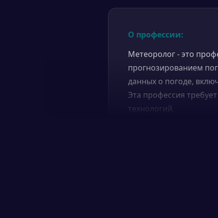
О профессии:
Метеоролог - это проф
прогнозированием пог
данных о погоде, вклю
Эта профессия требует
технологий.
Чем занимается:
Метеорологи изучают 
температуру, влажност
процессы, лежащие в о
прогнозирования погод
прогнозов погоды, кот
хозяйство, транспорт, 