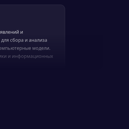
 явлений и
для сбора и анализа
 компьютерные модели.
атики и информационных
е давление,
ния, чтобы понять
одели для
 для создания
ких как сельское