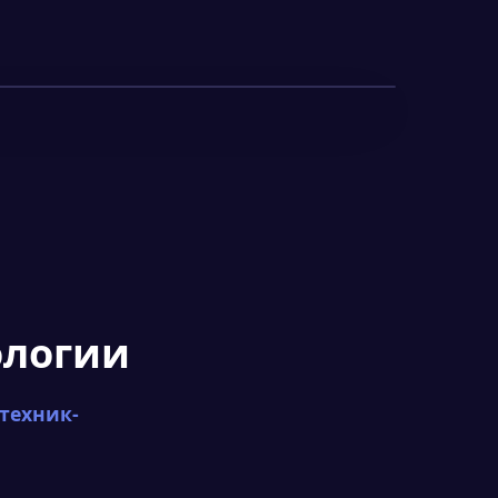
ологии
 техник-