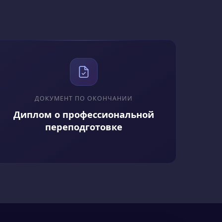
ные метеорологические
 Они также могут
ми своих знаний и
ДОКУМЕНТ ПО ОКОНЧАНИИ
Диплом о профессиональной
и технологий.
переподготовке
у.
ых условий.
грает важную роль в