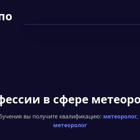
по
Смотреть фрагмент
▶
фессии
в сфере метеор
бучения вы получите квалификацию:
метеоролог,
метеоролог