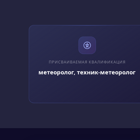
Где работает:
Метеорологи могут раб
службы, университеты,
заниматься научной р
навыков.
Должностные обязан
ПРИСВАИВАЕМАЯ КВАЛИФИКАЦИЯ
Основные обязаннос
метеоролог, техник-метеоролог
Сбор и анализ данн
Изучение атмосферн
Разработка и улучш
Создание прогнозов
Предоставление кон
Востребованность в 
В настоящее время про