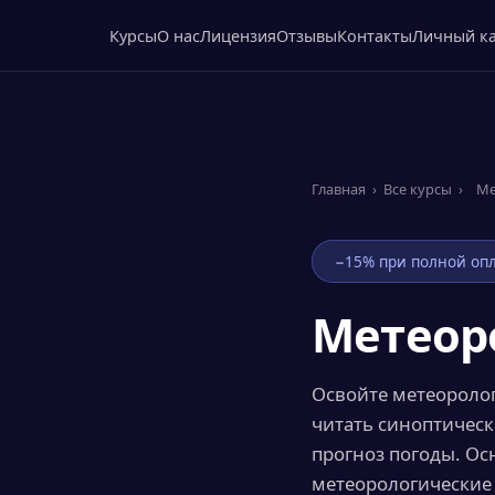
Курсы
О нас
Лицензия
Отзывы
Контакты
Личный к
Главная
›
Все курсы
›
Ме
−15% при полной опл
Метеор
Освойте метеоролог
читать синоптическ
прогноз погоды. О
метеорологические