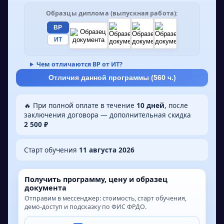
доступно в полностью дистанционном
формате, что позволяет получить
Образцы диплома (выпускная работа):
образование, не выходя из дома. По
ВР
ИТ
окончании обучения вы получите диплом о
профессиональной переподготовке,
Чем отличаются ВР от ИТ?
соответствующий установленным образцам.
Отличия данной программы (
560
ч.)
🔥 При полной оплате в течение
10 дней
, после
заключения договора — дополнительная скидка
2 500 ₽
Старт обучения
11 августа 2026
Получить программу, цену и образец
документа
Отправим в мессенджер: стоимость, старт обучения,
демо-доступ и подсказку по ФИС ФРДО.