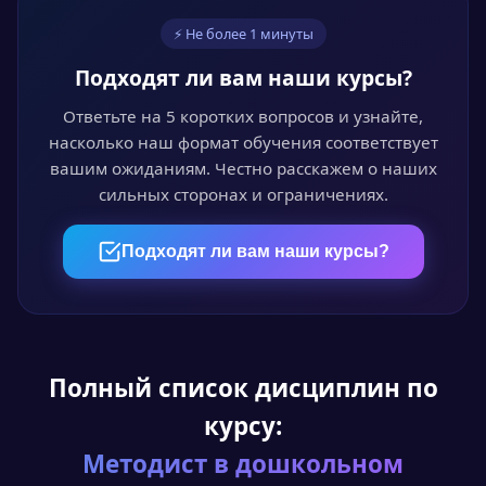
03
⚡ Не более 1 минуты
Обучайтесь онлайн
Подходят ли вам наши курсы?
Проходите курс в личном кабинете в удобное
время. Лекции, видео и тесты доступны 24/7.
Ответьте на 5 коротких вопросов и узнайте,
насколько наш формат обучения соответствует
вашим ожиданиям. Честно расскажем о наших
сильных сторонах и ограничениях.
04
Пройдите аттестацию
Подходят ли вам наши курсы?
Итоговый онлайн-тест или выпускная
квалификационная работа — на выбор.
Полный список дисциплин по
05
курсу:
Получите документ
Методист в дошкольном
Диплом или удостоверение установленного