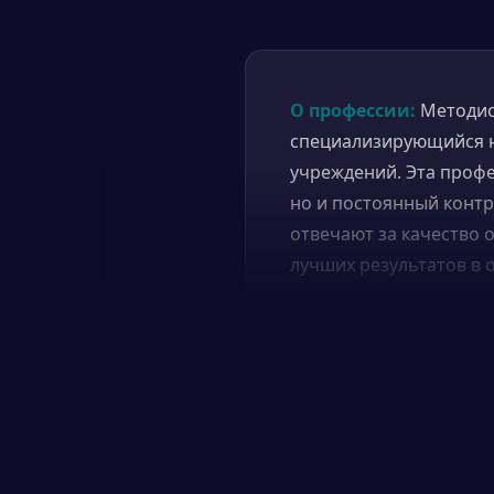
О профессии:
Методис
специализирующийся н
учреждений. Эта профе
но и постоянный контр
отвечают за качество 
лучших результатов в 
Чем занимается:
Мето
рекомендаций и учебн
методик и работает на
эффективно проводить
консультации.
Где работает:
Методис