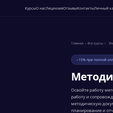
Курсы
О нас
Лицензия
Отзывы
Контакты
Личный к
Главная
›
Все курсы
›
Ме
−15% при полной опл
Методи
Освойте работу мет
работу и сопровожд
методическую доку
планирование и отч