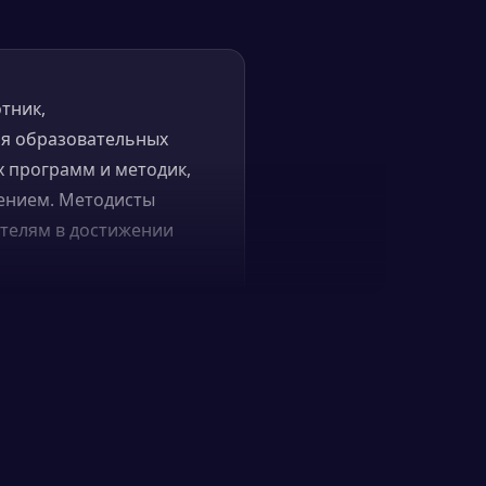
тник,
ля образовательных
х программ и методик,
шением. Методисты
ателям в достижении
мм, методических
ьных программ и
телям и преподавателям
материалы и
дениях, включая