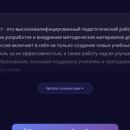
т - это высококвалифицированный педагогический рабо
а разработке и внедрении методических материалов д
ссия включает в себя не только создание новых учебны
оль за их эффективностью, а также работу над их улуч
образования, оказывая поддержку учителям и преподав
обучении.
дист занимается разработкой образовательных програ
Читать полностью
ых материалов, оценивает эффективность образовател
д их улучшением. Кроме того, методисты помогают учи
 занятия, предоставляя им необходимые методические 
ты могут работать в различных образовательных учреж