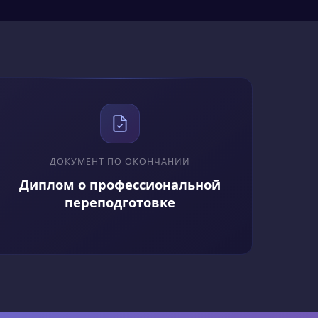
ельного образования.
агогики и методологии
иалов
ДОКУМЕНТ ПО ОКОНЧАНИИ
одологии обучения
Диплом о профессиональной
переподготовке
ие становится все
остребованной.
дрении новых
ачалась активная