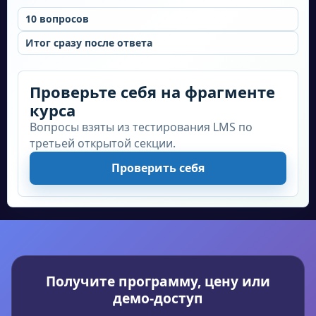
инспекторы, контролеры, оперативники и
10
вопросов
др.)
Итог сразу после ответа
Судебные приставы (приставы-
исполнители, приставы-заведующие
Проверьте себя на фрагменте
делами, приставы-налоговики и др.)
курса
Прокуратура (прокуроры, следователи,
Вопросы взяты из тестирования LMS по
эксперты, аналитики и др.)
третьей открытой секции.
Должностные обязанности:
Проверить себя
Должностные обязанности юриста
правоохранительных органов включают в
себя ряд важных функций. К ним относятся:
проведение оперативно-розыскной и
следственной работы, подготовка и
Получите программу, цену или
рассмотрение дел, контроль за соблюдением
демо-доступ
законодательства, обеспечение