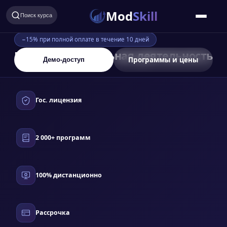
Mod
Skill
Поиск курса
−15% при полной оплате в течение 10 дней
Правоохранительная деятельность
Программы и цены
Демо-доступ
Гос. лицензия
2 000+ программ
100% дистанционно
Рассрочка