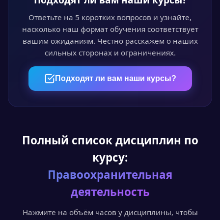
Проходите курс в личном кабинете в удобное
время. Лекции, видео и тесты доступны 24/7.
Ответьте на 5 коротких вопросов и узнайте,
насколько наш формат обучения соответствует
вашим ожиданиям. Честно расскажем о наших
сильных сторонах и ограничениях.
04
Пройдите аттестацию
Подходят ли вам наши курсы?
Итоговый онлайн-тест или выпускная
квалификационная работа — на выбор.
Полный список дисциплин по
05
курсу:
Получите документ
Правоохранительная
Диплом или удостоверение установленного
образца с доставкой по всей России.
деятельность
Нажмите на объём часов у дисциплины, чтобы