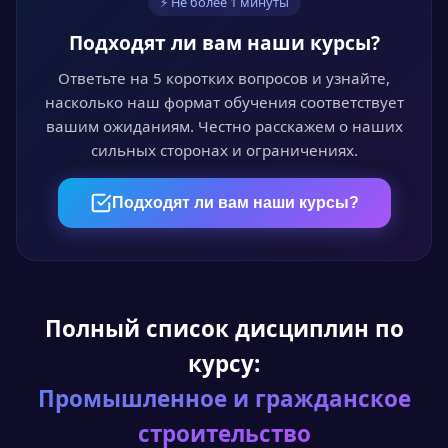
⚡ Не более 1 минуты
Обучайтесь онлайн
Подходят ли вам наши курсы?
Проходите курс в личном кабинете в удобное
время. Лекции, видео и тесты доступны 24/7.
Ответьте на 5 коротких вопросов и узнайте,
насколько наш формат обучения соответствует
вашим ожиданиям. Честно расскажем о наших
сильных сторонах и ограничениях.
04
Пройдите аттестацию
Подходят ли вам наши курсы?
Итоговый онлайн-тест или выпускная
квалификационная работа — на выбор.
Полный список дисциплин по
05
курсу:
Получите документ
Промышленное и гражданское
Диплом или удостоверение установленного
образца с доставкой по всей России.
строительство