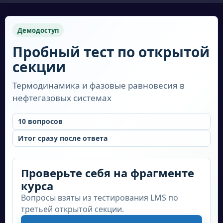
Должностные обязанности специалиста в
области разработки эксплуатации нефтяных
Демодоступ
и газовых месторождений включают:
Пробный тест по открытой
Текст перечисления
секции
Разработка и реализация технических
Термодинамика и фазовые равновесия в
решений для добычи нефти и газа.
нефтегазовых системах
Оценка и анализ геологических данных
для определения оптимальных методов
10
вопросов
добычи.
Итог сразу после ответа
Проектирование и строительство
нефтегазовых объектов.
Проверьте себя на фрагменте
Мониторинг и обслуживание
курса
оборудования для добычи нефти и газа.
Вопросы взяты из тестирования LMS по
третьей открытой секции.
Управление рисками и обеспечение