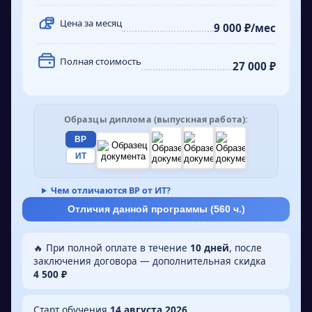
скважин и подходы к их предупреждению
Они также освещают последние технологии и
- Оформлять технические записки и разделы
(пескопроявления, АСПО, коррозия)
Цена за месяц
требования к охране окружающей среды.
9 000 ₽/мес
проектной документации по эксплуатации
скважин и промыслового оборудования
Полная стоимость
27 000 ₽
Образцы диплома (выпускная работа):
ВР
ИТ
Чем отличаются ВР от ИТ?
Отличия данной программы (
560
ч.)
🔥 При полной оплате в течение
10 дней
, после
заключения договора — дополнительная скидка
4 500 ₽
Старт обучения
14 августа 2026