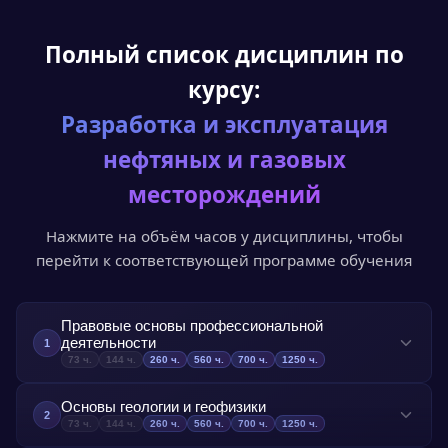
Полный список дисциплин по
05
курсу:
Получите документ
Разработка и эксплуатация
Диплом или удостоверение установленного
образца с доставкой по всей России.
нефтяных и газовых
месторождений
Нажмите на объём часов у дисциплины, чтобы
перейти к соответствующей программе обучения
Правовые основы профессиональной
деятельности
1
73
ч.
144
ч.
260
ч.
560
ч.
700
ч.
1250
ч.
Предназначение данного предмета заключается в
Основы геологии и геофизики
предоставлении слушателям информации о
2
73
ч.
144
ч.
260
ч.
560
ч.
700
ч.
1250
ч.
правовых основах профессиональной деятельности.