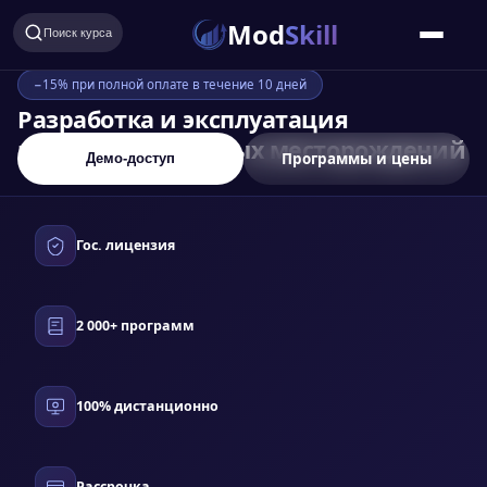
Mod
Skill
Поиск курса
−15% при полной оплате в течение 10 дней
Разработка и эксплуатация
нефтяных и газовых месторождений
Программы и цены
Демо-доступ
Гос. лицензия
2 000+ программ
100% дистанционно
Рассрочка