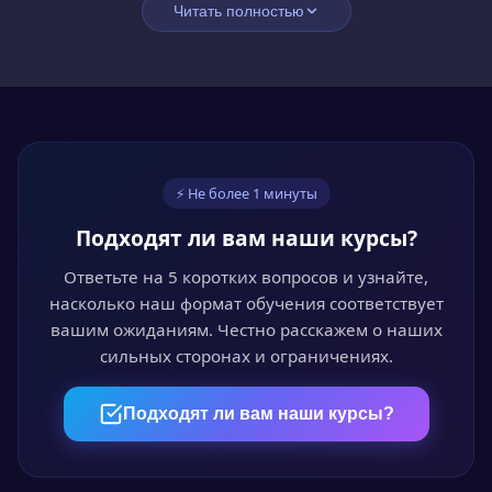
Читать полностью
Подпишите договор онлайн. Оплатите сразу со
скидкой 15% или оформите рассрочку без
переплат.
03
⚡ Не более 1 минуты
Обучайтесь онлайн
Подходят ли вам наши курсы?
Проходите курс в личном кабинете в удобное
время. Лекции, видео и тесты доступны 24/7.
Ответьте на 5 коротких вопросов и узнайте,
насколько наш формат обучения соответствует
вашим ожиданиям. Честно расскажем о наших
сильных сторонах и ограничениях.
04
Пройдите аттестацию
Подходят ли вам наши курсы?
Итоговый онлайн-тест или выпускная
квалификационная работа — на выбор.