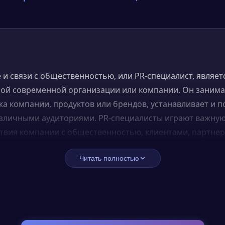
 и связи с общественностью, или PR-специалист, являе
ой современной организации или компании. Он занима
а компании, продуктов или брендов, устанавливает и 
зличными аудиториями. PR-специалисты играют важную
твия компании с общественностью, клиентами, партне
Читать полностью
атывают и реализуют стратегии продвижения продуктов,
 контент для пресс-релизов, блогов и социальных сетей
траняют пресс-релизы. Кроме того, PR-специалисты мо
кампаний и рекламных материалов, участвовать в пров