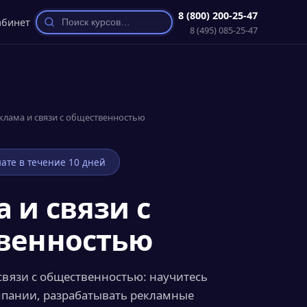
8 (800) 200-25-47
абинет
8 (495) 085-25-47
клама и связи с общественностью
ате в течение 10 дней
 и связи с
венностью
связи с общественностью: научитесь
мпании, разрабатывать рекламные