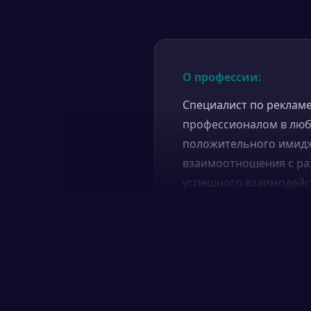
О профессии:
Специалист по рекламе
профессионалом в люб
положительного имидж
взаимоотношения с ра
успешного взаимодейс
Чем занимается:
PR-специалисты разраб
компаний. Они создают
мероприятия и распрос
созданием рекламных 