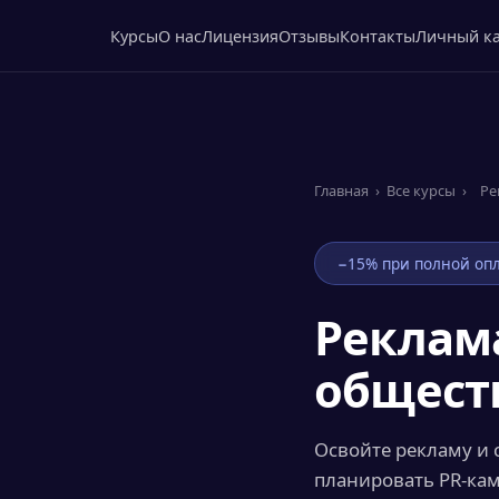
Курсы
О нас
Лицензия
Отзывы
Контакты
Личный к
Главная
›
Все курсы
›
Ре
−15% при полной опл
Реклама
общест
Освойте рекламу и 
планировать PR‑ка