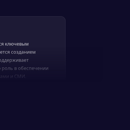
тся ключевым
ется созданием
поддерживает
 роль в обеспечении
рами и СМИ.
 услуг, брендов или
, организуют
гут заниматься
едении мероприятий и