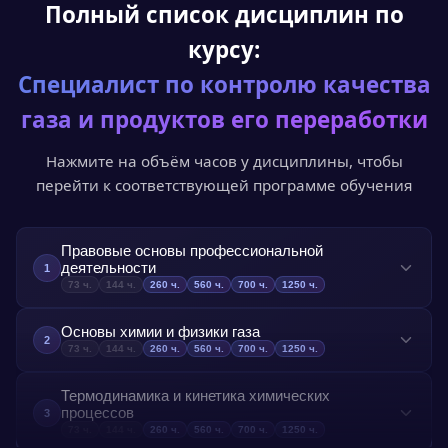
Полный список дисциплин по
05
курсу:
Получите документ
Специалист по контролю качества
Диплом или удостоверение установленного
образца с доставкой по всей России.
газа и продуктов его переработки
Нажмите на объём часов у дисциплины, чтобы
перейти к соответствующей программе обучения
Правовые основы профессиональной
деятельности
1
73
ч.
144
ч.
260
ч.
560
ч.
700
ч.
1250
ч.
Назначение данного предмета заключается в том,
Основы химии и физики газа
чтобы обучить слушателей основам
2
73
ч.
144
ч.
260
ч.
560
ч.
700
ч.
1250
ч.
профессиональной деятельности в газовой отрасли.
Предназначение данного предмета заключается в
Они узнают о правовых аспектах и договорных
Термодинамика и кинетика химических
изучении фундаментальных законов и процессов,
отношениях, связанных с данными отраслями. Они
процессов
3
связанных с поведением газов, их физическими и
также получат информацию о методах и принципах
73
ч.
144
ч.
260
ч.
560
ч.
700
ч.
1250
ч.