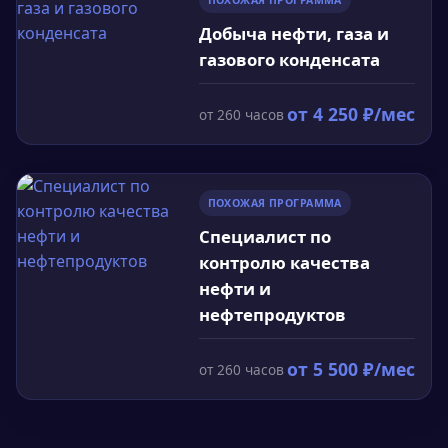
ПОХОЖАЯ ПРОГРАММА
соответствии с международными стандартами.
Добыча нефти, газа и
газового конденсата
от
4 250
₽/мес
от
260
часов
ПОХОЖАЯ ПРОГРАММА
Специалист по
контролю качества
нефти и
нефтепродуктов
от
5 500
₽/мес
от
260
часов