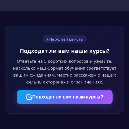
скидкой 15% или оформите рассрочку без
переплат.
03
⚡ Не более 1 минуты
Обучайтесь онлайн
Подходят ли вам наши курсы?
Проходите курс в личном кабинете в удобное
время. Лекции, видео и тесты доступны 24/7.
Ответьте на 5 коротких вопросов и узнайте,
насколько наш формат обучения соответствует
вашим ожиданиям. Честно расскажем о наших
сильных сторонах и ограничениях.
04
Пройдите аттестацию
Подходят ли вам наши курсы?
Итоговый онлайн-тест или выпускная
квалификационная работа — на выбор.