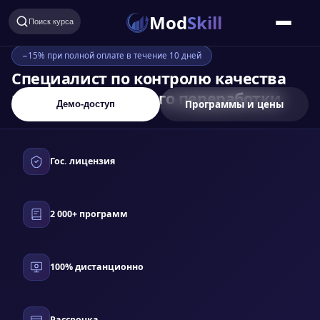
Mod
Skill
Поиск курса
−15% при полной оплате в течение 10 дней
Специалист по контролю качества
газа и продуктов его переработки
Программы и цены
Демо-доступ
Гос. лицензия
2 000+ программ
100% дистанционно
Рассрочка