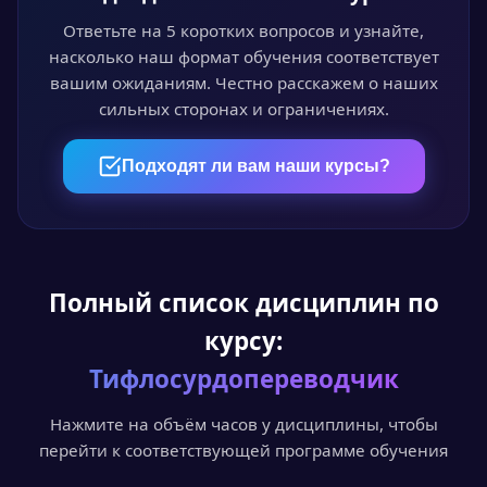
Проходите курс в личном кабинете в удобное
время. Лекции, видео и тесты доступны 24/7.
Ответьте на 5 коротких вопросов и узнайте,
насколько наш формат обучения соответствует
вашим ожиданиям. Честно расскажем о наших
сильных сторонах и ограничениях.
04
Пройдите аттестацию
Подходят ли вам наши курсы?
Итоговый онлайн-тест или выпускная
квалификационная работа — на выбор.
Полный список дисциплин по
05
курсу:
Получите документ
Тифлосурдопереводчик
Диплом или удостоверение установленного
образца с доставкой по всей России.
Нажмите на объём часов у дисциплины, чтобы
перейти к соответствующей программе обучения