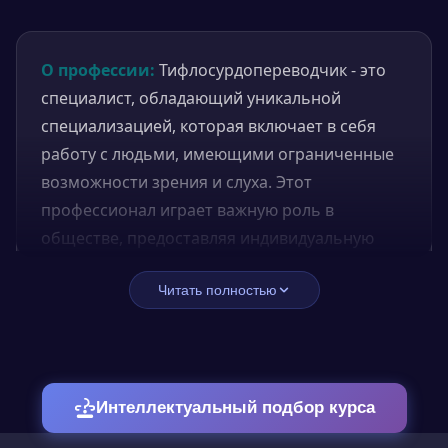
О профессии:
Тифлосурдопереводчик - это
специалист, обладающий уникальной
специализацией, которая включает в себя
работу с людьми, имеющими ограниченные
возможности зрения и слуха. Этот
профессионал играет важную роль в
обществе, предоставляя индивидуальную
помощь в доступе к информации и общению
Читать полностью
с окружающим миром.
Чем занимается:
Основные задачи
тифлосурдопереводчика включают перевод
текста или речи на язык жестов, тактильный
Интеллектуальный подбор курса
язык, язык Брайля и другие специальные
языки, используемые людьми с