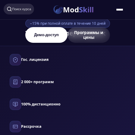
Mod
Skill
Поиск курса
−15% при полной оплате в течение 10 дней
Тифлосурдопереводчик
Программы и
Демо-доступ
цены
Гос. лицензия
2 000+ программ
100% дистанционно
Рассрочка