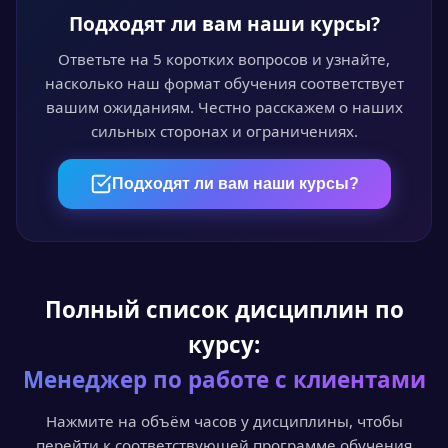
Обучайтесь онлайн
Подходят ли вам наши курсы?
Проходите курс в личном кабинете в удобное
время. Лекции, видео и тесты доступны 24/7.
Ответьте на 5 коротких вопросов и узнайте,
насколько наш формат обучения соответствует
вашим ожиданиям. Честно расскажем о наших
сильных сторонах и ограничениях.
04
Пройдите аттестацию
Подходят ли вам наши курсы?
Итоговый онлайн-тест или выпускная
квалификационная работа — на выбор.
Полный список дисциплин по
05
курсу:
Получите документ
Менеджер по работе с клиентами
Диплом или удостоверение установленного
образца с доставкой по всей России.
Нажмите на объём часов у дисциплины, чтобы
перейти к соответствующей программе обучения