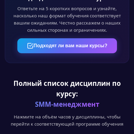
Проходите курс в личном кабинете в удобное
время. Лекции, видео и тесты доступны 24/7.
Ответьте на 5 коротких вопросов и узнайте,
насколько наш формат обучения соответствует
вашим ожиданиям. Честно расскажем о наших
сильных сторонах и ограничениях.
04
Пройдите аттестацию
Подходят ли вам наши курсы?
Итоговый онлайн-тест или выпускная
квалификационная работа — на выбор.
Полный список дисциплин по
05
курсу:
Получите документ
SMM-менеджмент
Диплом или удостоверение установленного
образца с доставкой по всей России.
Нажмите на объём часов у дисциплины, чтобы
перейти к соответствующей программе обучения