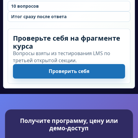
10
вопросов
Текст перечисления
Разработка и реализация стратегии
Итог сразу после ответа
продвижения в социальных сетях
Создание и публикация контента
Проверьте себя на фрагменте
курса
Управление репутацией компании в
Вопросы взяты из тестирования LMS по
социальных сетях
третьей открытой секции.
Мониторинг и анализ взаимодействия
Проверить себя
аудитории с постами
Проведение рекламных кампаний в
социальных сетях
Анализ результатов продвижения
Востребованность в настоящее время:
Получите программу, цену или
демо-доступ
В современном мире профессия SMM-
менеджера является одной из самых