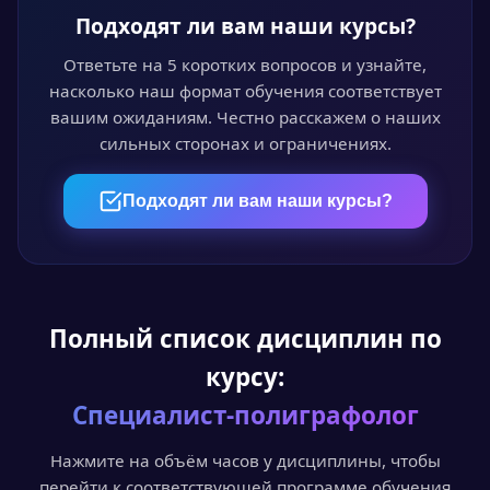
Обучайтесь онлайн
Подходят ли вам наши курсы?
Проходите курс в личном кабинете в удобное
время. Лекции, видео и тесты доступны 24/7.
Ответьте на 5 коротких вопросов и узнайте,
насколько наш формат обучения соответствует
вашим ожиданиям. Честно расскажем о наших
сильных сторонах и ограничениях.
04
Пройдите аттестацию
Подходят ли вам наши курсы?
Итоговый онлайн-тест или выпускная
квалификационная работа — на выбор.
Полный список дисциплин по
05
курсу:
Получите документ
Специалист-полиграфолог
Диплом или удостоверение установленного
образца с доставкой по всей России.
Нажмите на объём часов у дисциплины, чтобы
перейти к соответствующей программе обучения