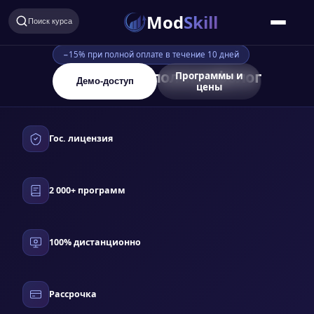
Mod
Skill
Поиск курса
−15% при полной оплате в течение 10 дней
Специалист-полиграфолог
Программы и
Демо-доступ
цены
Гос. лицензия
2 000+ программ
100% дистанционно
Рассрочка