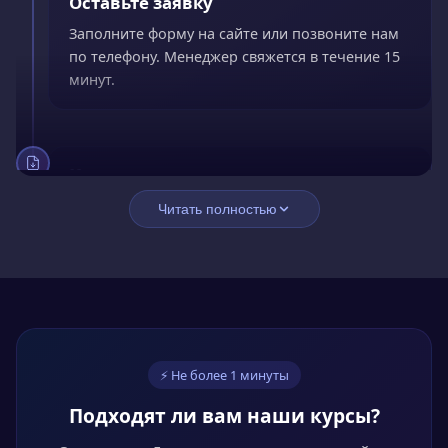
Оставьте заявку
Заполните форму на сайте или позвоните нам
по телефону. Менеджер свяжется в течение 15
минут.
02
Заключите договор
Читать полностью
Подпишите договор онлайн. Оплатите сразу со
скидкой 15% или оформите рассрочку без
переплат.
03
⚡ Не более 1 минуты
Обучайтесь онлайн
Подходят ли вам наши курсы?
Проходите курс в личном кабинете в удобное