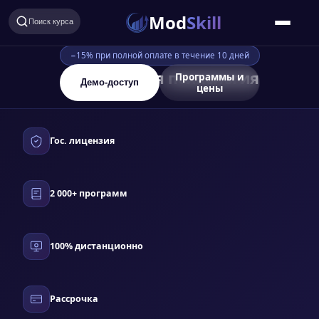
Mod
Skill
Поиск курса
−15% при полной оплате в течение 10 дней
Специальная психология
Программы и
Демо-доступ
цены
Гос. лицензия
2 000+ программ
100% дистанционно
Рассрочка