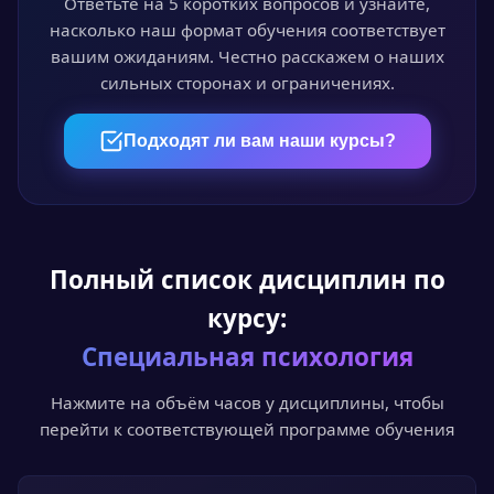
время. Лекции, видео и тесты доступны 24/7.
Ответьте на 5 коротких вопросов и узнайте,
насколько наш формат обучения соответствует
вашим ожиданиям. Честно расскажем о наших
сильных сторонах и ограничениях.
04
Пройдите аттестацию
Подходят ли вам наши курсы?
Итоговый онлайн-тест или выпускная
квалификационная работа — на выбор.
Полный список дисциплин по
05
курсу:
Получите документ
Специальная психология
Диплом или удостоверение установленного
образца с доставкой по всей России.
Нажмите на объём часов у дисциплины, чтобы
перейти к соответствующей программе обучения